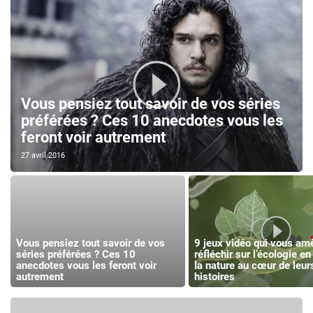
Vous pensiez tout savoir de vos séries
préférées ? Ces 10 anecdotes vous les
feront voir autrement
27 avril 2016
Vous pensiez tout savoir de vos
9 jeux vidéo qui vous am
séries préférées ? Ces 10
réfléchir sur l’écologie en
anecdotes vous les feront voir
la nature au cœur de leur
autrement
histoires