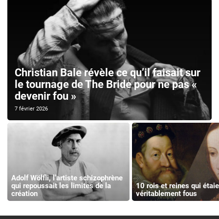
Christian Bale révèle ce qu’il faisait sur
le tournage de The Bride pour ne pas «
devenir fou »
7 février 2026
Adolf Wölfli, l’artiste schizophrène
qui repoussait les limites de la
10 rois et reines qui étaie
création
véritablement fous