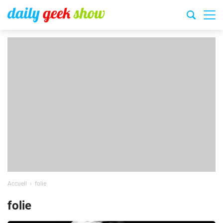
Accueil
folie
folie