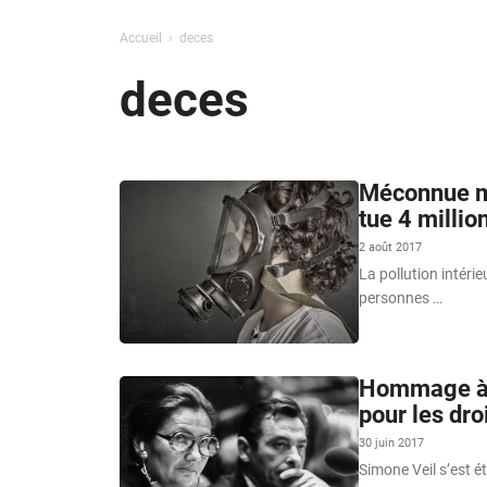
Accueil
deces
deces
Méconnue mai
tue 4 milli
2 août 2017
La pollution intérie
personnes …
Hommage à 
pour les dr
30 juin 2017
Simone Veil s’est ét