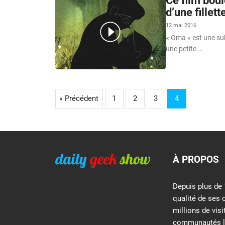
Ce film boul
d’une fillet
12 mai 2016
« Oma » est une su
une petite …
« Précédent
1
2
3
4
À PROPOS
Depuis plus de 
qualité de ses 
millions de vis
communautés le