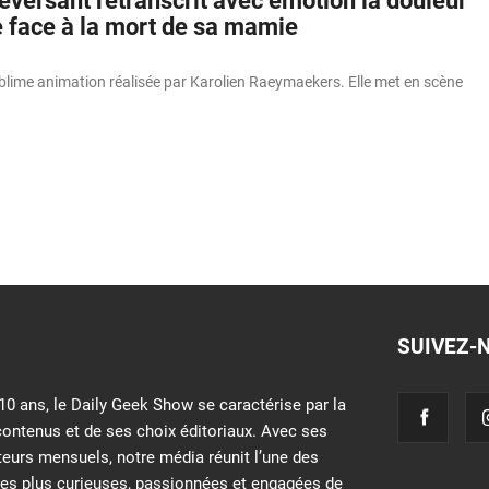
eversant retranscrit avec émotion la douleur
te face à la mort de sa mamie
blime animation réalisée par Karolien Raeymaekers. Elle met en scène
SUIVEZ-
10 ans, le Daily Geek Show se caractérise par la
contenus et de ses choix éditoriaux. Avec ses
iteurs mensuels, notre média réunit l’une des
s plus curieuses, passionnées et engagées de