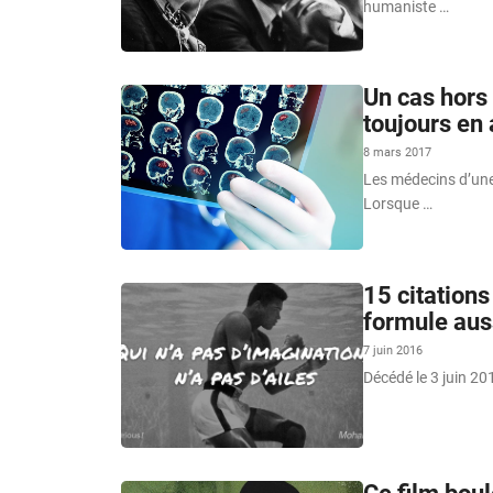
humaniste …
Un cas hors
toujours en 
8 mars 2017
Les médecins d’une 
Lorsque …
15 citations
formule aus
7 juin 2016
Décédé le 3 juin 20