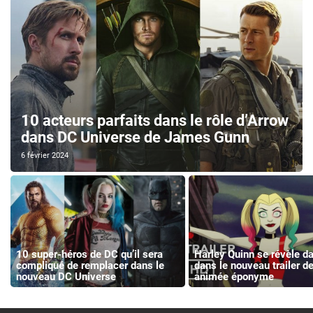
10 acteurs parfaits dans le rôle d’Arrow
dans DC Universe de James Gunn
6 février 2024
10 super-héros de DC qu’il sera
Harley Quinn se révèle d
compliqué de remplacer dans le
dans le nouveau trailer de
nouveau DC Universe
animée éponyme