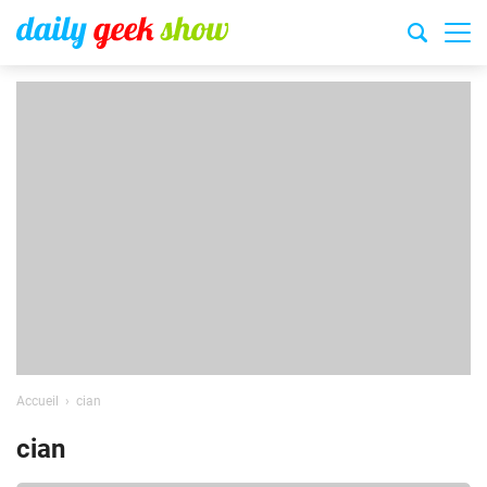
Accueil
cian
cian