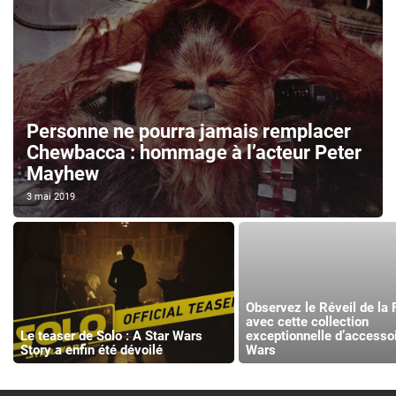
Personne ne pourra jamais remplacer
Chewbacca : hommage à l’acteur Peter
Mayhew
3 mai 2019
Observez le Réveil de la 
avec cette collection
Le teaser de Solo : A Star Wars
exceptionnelle d’accessoi
Story a enfin été dévoilé
Wars