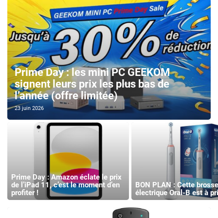
Prime Day : les mini PC GEEKOM
signent leurs prix les plus bas de
l’année (offre limitée)
23 juin 2026
Prime Day : Amazon éclate le prix
de l’iPad 11, c’est le moment d’en
BON PLAN : Cette brosse
profiter !
électrique Oral-B est à pr