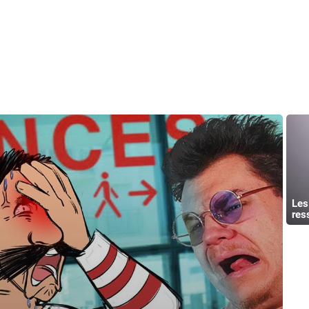
Les
res