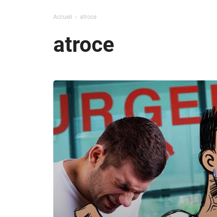
Accueil
atroce
atroce