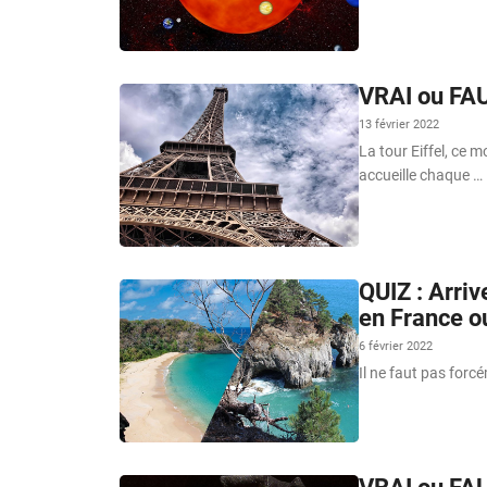
VRAI ou FAUX
13 février 2022
La tour Eiffel, ce 
accueille chaque …
QUIZ : Arriv
en France ou
6 février 2022
Il ne faut pas forcé