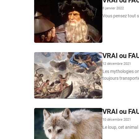
VRAI ou FAU
8 janvier 2022
Vous pensez tout sa
VRAI ou FAU
12 décembre 2021
Les mythologies ont
toujours transport
VRAI ou FAU
10 décembre 2021
Le loup, cet animal