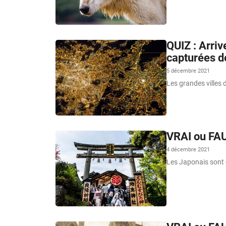
QUIZ : Arriv
capturées de
5 décembre 2021
Les grandes villes 
VRAI ou FAU
4 décembre 2021
Les Japonais sont 