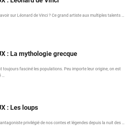
X : Léonard de Vinci
voir sur Léonard de Vinci ? Ce grand artiste aux multiples talents …
X : La mythologie grecque
 toujours fasciné les populations. Peu importe leur origine, on est
é …
X : Les loups
 antagoniste privilégié de nos contes et légendes depuis la nuit des …