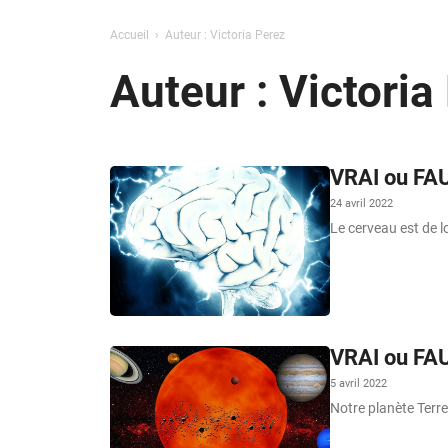
Accueil
Auteur : Victoria Perez
Auteur : Victoria
VRAI ou FAU
24 avril 2022
Le cerveau est de l
VRAI ou FAU
5 avril 2022
Notre planète Terre