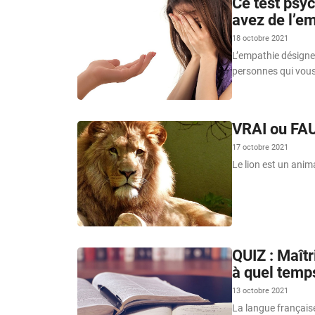
Ce test psy
avez de l’em
18 octobre 2021
L’empathie désigne
personnes qui vou
VRAI ou FAU
17 octobre 2021
Le lion est un anima
QUIZ : Maîtr
à quel temp
13 octobre 2021
La langue française