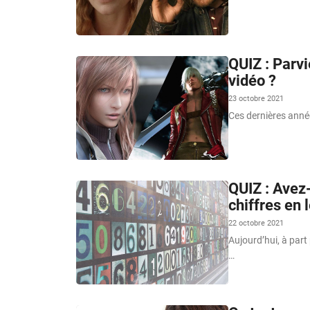
QUIZ : Parv
vidéo ?
23 octobre 2021
Ces dernières année
QUIZ : Avez
chiffres en l
22 octobre 2021
Aujourd’hui, à part
…