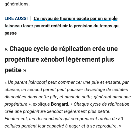
générations.
LIRE AUSSI
Ce noyau de thorium excité par un simple
faisceau laser pourrait redéfinir la précision du temps qui
passe
« Chaque cycle de réplication crée une
progéniture xénobot légèrement plus
petite »
«
Un parent [xénobot] peut commencer une pile et ensuite, par
chance, un second parent peut pousser davantage de cellules
dissociées dans cette pile, et ainsi de suite, générant ainsi une
progéniture
», explique
Bongard
. «
Chaque cycle de réplication
crée une progéniture xénobot légèrement plus petite.
Finalement, les descendants qui comprennent moins de 50
cellules perdent leur capacité à nager et à se reproduire
. »