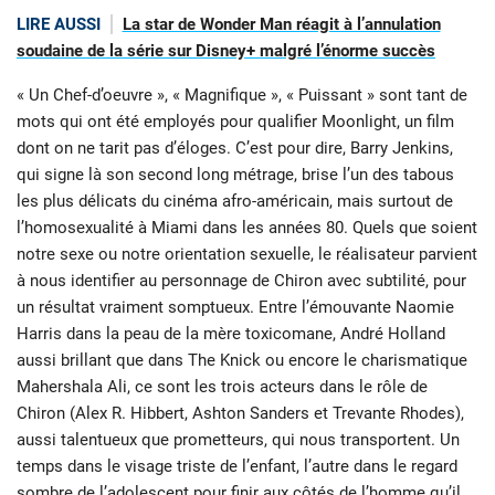
LIRE AUSSI
La star de Wonder Man réagit à l’annulation
soudaine de la série sur Disney+ malgré l’énorme succès
« Un Chef-d’oeuvre », « Magnifique », « Puissant » sont tant de
mots qui ont été employés pour qualifier Moonlight, un film
dont on ne tarit pas d’éloges. C’est pour dire, Barry Jenkins,
qui signe là son second long métrage, brise l’un des tabous
les plus délicats du cinéma afro-américain, mais surtout de
l’homosexualité à Miami dans les années 80. Quels que soient
notre sexe ou notre orientation sexuelle, le réalisateur parvient
à nous identifier au personnage de Chiron avec subtilité, pour
un résultat vraiment somptueux. Entre l’émouvante Naomie
Harris dans la peau de la mère toxicomane, André Holland
aussi brillant que dans The Knick ou encore le charismatique
Mahershala Ali, ce sont les trois acteurs dans le rôle de
Chiron (Alex R. Hibbert, Ashton Sanders et Trevante Rhodes),
aussi talentueux que prometteurs, qui nous transportent. Un
temps dans le visage triste de l’enfant, l’autre dans le regard
sombre de l’adolescent pour finir aux côtés de l’homme qu’il